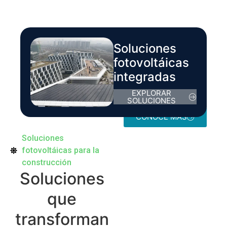
Soluciones
fotovoltáicas
integradas
EXPLORAR
SOLUCIONES
CONOCE MÁS
Soluciones
fotovoltáicas para la
construcción
Soluciones
que
transforman