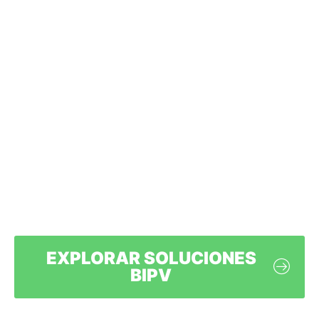
fachadas, techos y
elementos arquitectónicos
se convierten en activos
energéticos que reducen
costos operativos y
aumentan el valor de tus
proyectos.
EXPLORAR SOLUCIONES
BIPV